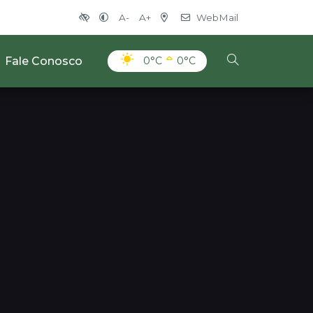
A-
A+
WebMail
Fale Conosco
0°C
0°C