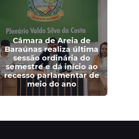
Câmara de Areia de
Ve
Baraúnas realiza última
d
sessão ordinária do
or
semestre e dá início ao
Ar
recesso parlamentar de
r
meio do ano