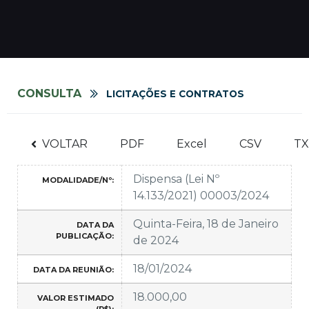
CONSULTA
LICITAÇÕES E CONTRATOS
VOLTAR
PDF
Excel
CSV
TX
Dispensa (Lei Nº
MODALIDADE/Nº:
14.133/2021) 00003/2024
Quinta-Feira, 18 de Janeiro
DATA DA
PUBLICAÇÃO:
de 2024
18/01/2024
DATA DA REUNIÃO:
18.000,00
VALOR ESTIMADO
(R$):