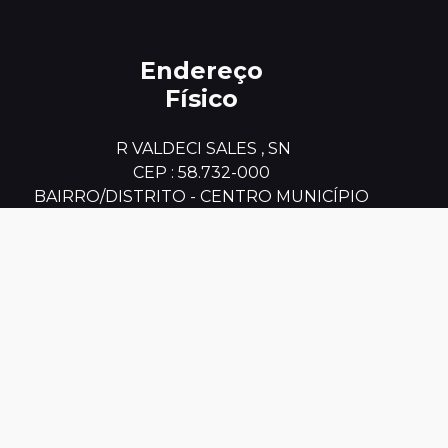
Endereço
Físico
 R VALDECI SALES , SN

CEP : 58.732-000

BAIRRO/DISTRITO - CENTRO MUNICÍPIO

AREIA DE BARAUNAS PB
Telefones
Úteis
#