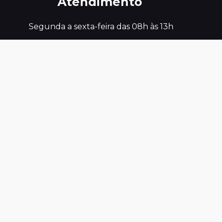
Atendimento
 Segunda a sexta-feira das 08h às 13h
Endereço
Físico
 R VALDECI SALES , SN

CEP : 58.732-000

BAIRRO/DISTRITO - CENTRO MUNICÍPIO

AREIA DE BARAUNAS PB
Telefones
Úteis
#