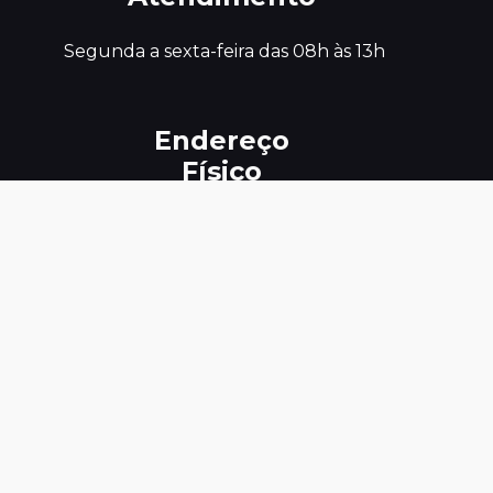
 Segunda a sexta-feira das 08h às 13h
Endereço
Físico
 R VALDECI SALES , SN

CEP : 58.732-000

BAIRRO/DISTRITO - CENTRO MUNICÍPIO

AREIA DE BARAUNAS PB
Telefones
Úteis
#