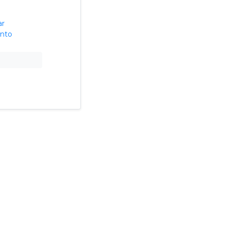
ar
nto