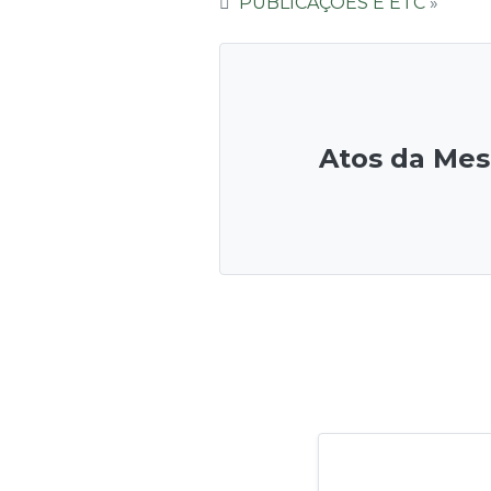
PUBLICAÇÕES E ETC
»