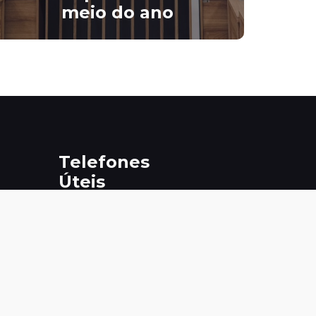
meio do ano
Telefones
Úteis
#