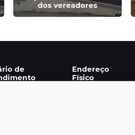
dos vereadores
ário de
Endereço
ndimento
Físico
gunda a sexta-feira 
 R VALDECI SALES , SN

h às 13h
CEP : 58.732-000

BAIRRO/DISTRITO - 
CENTRO MUNICÍPIO

AREIA DE BARAUNAS PB