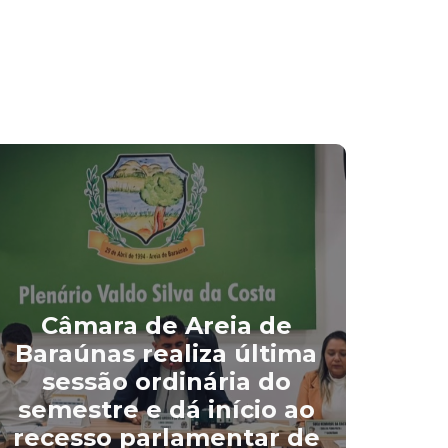
Câmara de Areia de
Ve
Baraúnas realiza última
d
sessão ordinária do
or
semestre e dá início ao
Ar
recesso parlamentar de
r