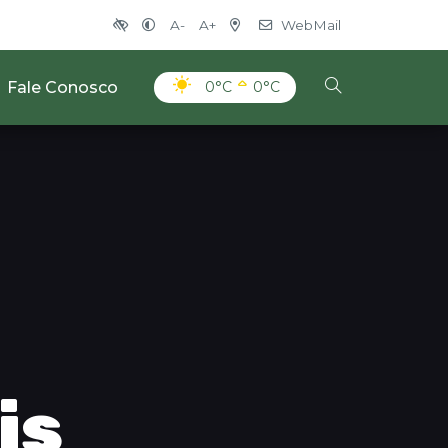
A-
A+
WebMail
Fale Conosco
0°C
0°C
is