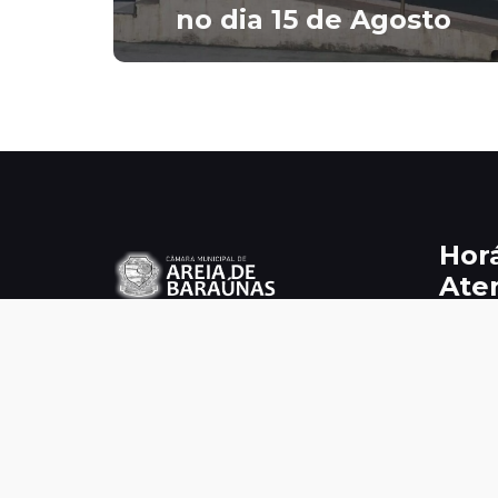
no dia 15 de Agosto
Hor
Ate
CNPJ.: 07.837.470/0001-53
 Se
das 08